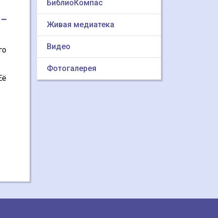
БиблиоКомпас
 –
Живая медиатека
Видео
го
Фотогалерея
Её