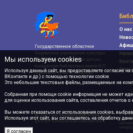
Библ
О нас
Ново
Афиш
Государственное областное
бюджетное учреждение культуры
Напис
Мы используем cookies
«Мурманская областная детско-
Конт
юношеская библиотека имени В.П.
Опро
Используя данный сайт, вы предоставляете согласие на
Махаевой» (ГОБУК МОДЮБ)
ВКонтакте и др.) с помощью технологии cookie.
Это небольшие текстовые файлы, размещаемые на компь
Собранная при помощи cookie информация не может иде
для оценки использования сайта, составления отчетов о
Вы можете отказаться от использования cookies, выбрав
© 2001-26 Мурманская областная
Все пра
Используя этот сайт, вы соглашаетесь на обработку данн
или авт
детско-юношеская библиотека
материа
гиперсс
Я согласен