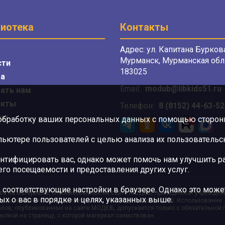
иотека
Контакты
Адрес: ул. Капитана Буркова
Мурманск, Мурманская обл.
сти
183025
а
Email:
modub@libkids51.ru
ать нам
акты
Телефон:
8 (8152) 44-63-52
сы
 обработку ваших персональных данных с помощью сторонни
ютере пользователей с целью анализа их пользовательск
нтифицировать вас, однако может помочь нам улучшить ра
 его посещаемости и предоставления других услуг.
 соответствующие настройки в браузере. Однако это может
ва на материалы, опубликованные на сайте МОДЮБ, принадлежат учрежден
ых о вас в порядке и целях, указанных выше.
орам и охраняются в соответствии с законодательством РФ. Использование
лов, опубликованных на сайте МОДЮБ, допускается только с обязательной
ылкой на страницу, с которой материал заимствован.